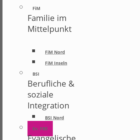
FiM
Familie im
Mittelpunkt
FiM Nord
FiM Inseln
BSI
Berufliche &
soziale
Integration
BSI Nord
Ev. FBS
Evangelische