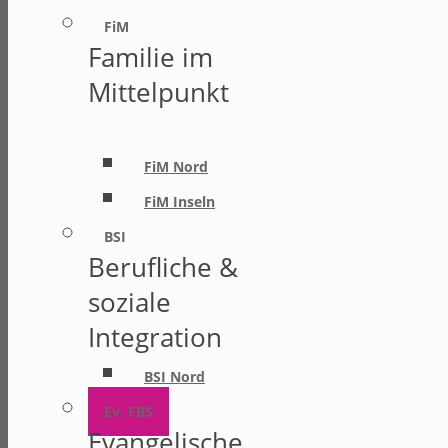
FiM
Familie im
Mittelpunkt
FiM Nord
FiM Inseln
BSI
Berufliche &
soziale
Integration
BSI Nord
Ev. FBS
Evangelische