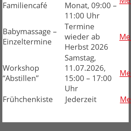
Meh
Familiencafé
Monat, 09:00 –
11:00 Uhr
Termine
Babymassage –
wieder ab
Meh
Einzeltermine
Herbst 2026
Samstag,
Workshop
11.07.2026,
Me
“Abstillen”
15:00 – 17:00
Uhr
Frühchenkiste
Jederzeit
Me