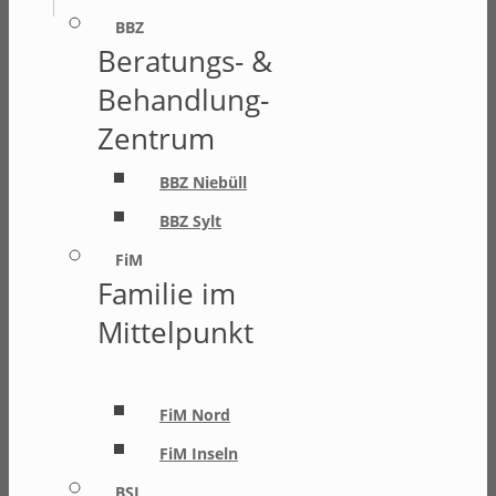
BBZ
Beratungs- &
Behandlung-
Zentrum
BBZ Niebüll
BBZ Sylt
FiM
Familie im
Mittelpunkt
FiM Nord
FiM Inseln
BSI