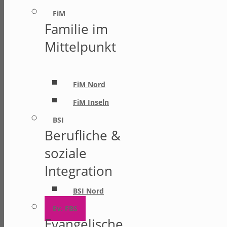
FiM
Familie im
Mittelpunkt
FiM Nord
FiM Inseln
BSI
Berufliche &
soziale
Integration
BSI Nord
Ev. FBS
Evangelische