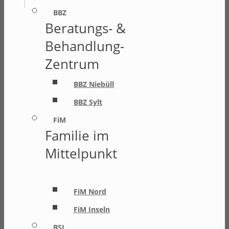
BBZ
Beratungs- &
Behandlung-
Zentrum
BBZ Niebüll
BBZ Sylt
FiM
Familie im
Mittelpunkt
FiM Nord
FiM Inseln
BSI