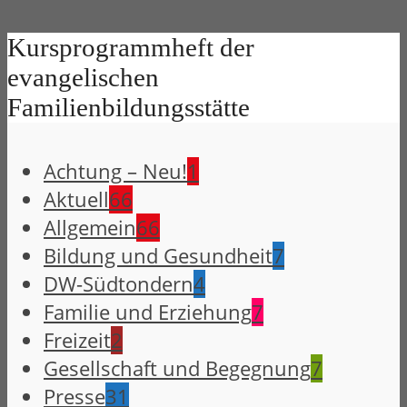
Kursprogrammheft der
evangelischen
Familienbildungsstätte
Achtung – Neu!
1
Aktuell
66
Allgemein
66
Bildung und Gesundheit
7
DW-Südtondern
4
Familie und Erziehung
7
Freizeit
2
Gesellschaft und Begegnung
7
Presse
31