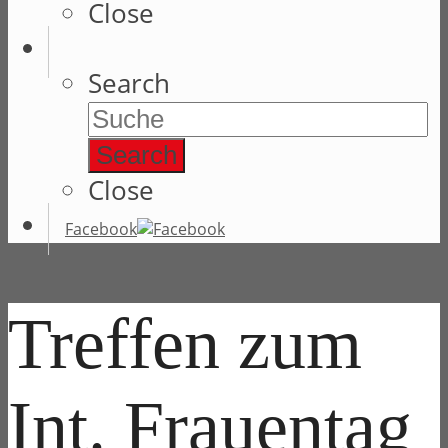
Close
Search
Search
Close
Facebook
Treffen zum
Int. Frauentag