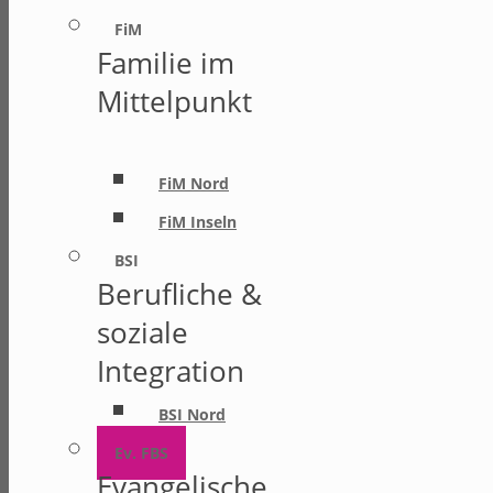
FiM
Familie im
Mittelpunkt
FiM Nord
FiM Inseln
BSI
Berufliche &
soziale
Integration
BSI Nord
Ev. FBS
Evangelische