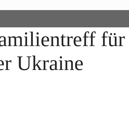
milientreff für
er Ukraine