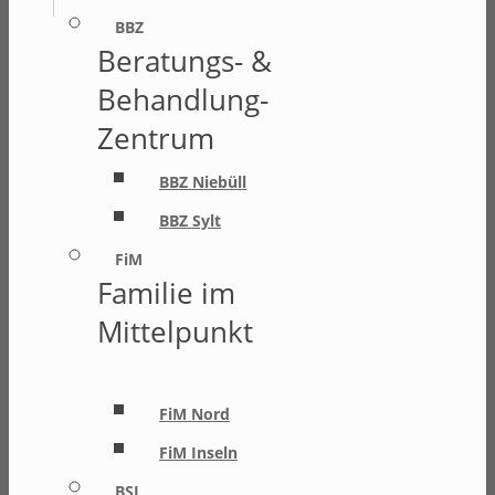
BBZ
Beratungs- &
Behandlung-
Zentrum
BBZ Niebüll
BBZ Sylt
FiM
Familie im
Mittelpunkt
FiM Nord
FiM Inseln
BSI