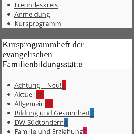
Freundeskreis
Anmeldung
Kursprogramm
Kursprogrammheft der
evangelischen
Familienbildungsstätte
Achtung – Neu!
1
Aktuell
66
Allgemein
66
Bildung und Gesundheit
7
DW-Südtondern
4
Familie und Erziehung
7