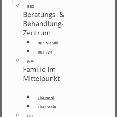
BBZ
Beratungs- &
Behandlung-
Zentrum
BBZ Niebüll
BBZ Sylt
FiM
Familie im
Mittelpunkt
FiM Nord
FiM Inseln
BSI