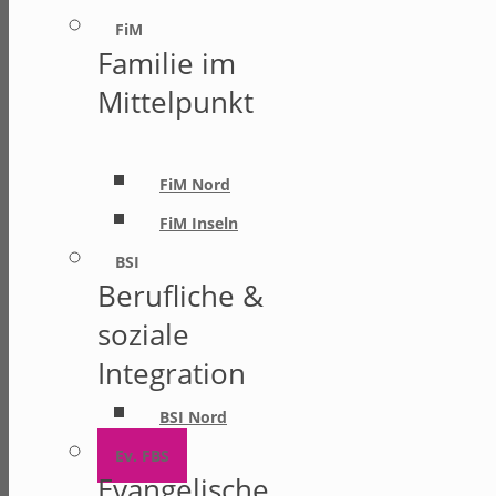
FiM
Familie im
Mittelpunkt
FiM Nord
FiM Inseln
BSI
Berufliche &
soziale
Integration
BSI Nord
Ev. FBS
Evangelische